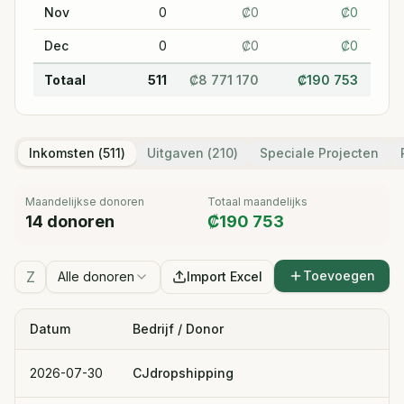
Nov
0
₡
0
₡
0
Dec
0
₡
0
₡
0
Totaal
511
₡
8 771 170
₡
190 753
₡
8
Inkomsten (
511
)
Uitgaven (
210
)
Speciale Projecten
Maandelijkse donoren
Totaal maandelijks
14
donoren
₡
190 753
Toevoegen
Alle donoren
Import Excel
Datum
Bedrijf / Donor
2026-07-30
CJdropshipping