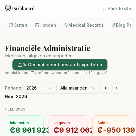
🐱
Dashboard
← Back to site
Katten
Honden
Medical Records
Blog Pos
Financiële Administratie
Inkomsten, uitgaven en rapporten
📂 Gecombineerd bestand importeren
Vereist kolom "Type" met waarden "inkomst" of "uitgave"
Periode:
2026
Alle maanden
Heel 2026
HEEL 2026
Inkomsten
Uitgaven
Saldo
₡
8 961 923
₡
9 912 062
₡
-950 139