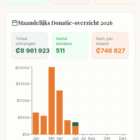
Maandelijks Donatie-overzicht
2026
Totaal
Aantal
Gem. per
ontvangen
donaties
maand
₡
8 961 923
511
₡
746 827
₡3400k
₡2550k
₡1700k
₡850k
₡0k
Jan
Mrt
Apr
Jun
Jul
Aug
Okt
Dec