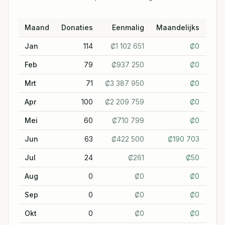
Maand
Donaties
Eenmalig
Maandelijks
Jan
114
₡
1 102 651
₡
0
₡
Feb
79
₡
937 250
₡
0
₡
Mrt
71
₡
3 387 950
₡
0
₡
3 
Apr
100
₡
2 209 759
₡
0
₡
2 
Mei
60
₡
710 799
₡
0
₡
Jun
63
₡
422 500
₡
190 703
₡
Jul
24
₡
261
₡
50
Aug
0
₡
0
₡
0
Sep
0
₡
0
₡
0
Okt
0
₡
0
₡
0