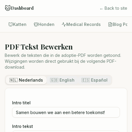
🐱
Dashboard
← Back to site
Katten
Honden
Medical Records
Blog Pos
PDF Tekst Bewerken
Bewerk de teksten die in de adoptie-PDF worden getoond.
Wijzigingen worden direct gebruikt bij de volgende PDF-
download.
🇳🇱 Nederlands
🇬🇧 English
🇪🇸 Español
Intro titel
Intro tekst