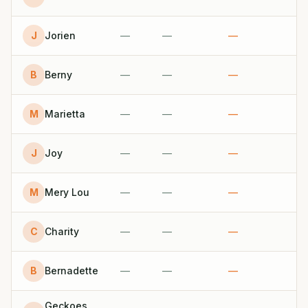
J
Jorien
—
—
—
B
Berny
—
—
—
M
Marietta
—
—
—
J
Joy
—
—
—
M
Mery Lou
—
—
—
C
Charity
—
—
—
B
Bernadette
—
—
—
Geckoes