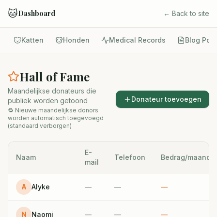
🐱
Dashboard
← Back to site
Katten
Honden
Medical Records
Blog Pos
Hall of Fame
Maandelijkse donateurs die
Donateur toevoegen
publiek worden getoond
🔁 Nieuwe maandelijkse donors
worden automatisch toegevoegd
(standaard verborgen)
E-
Naam
Telefoon
Bedrag/maand
mail
A
Alyke
—
—
—
N
Naomi
—
—
—