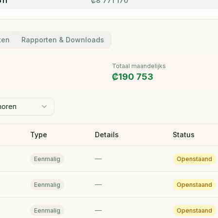
511
₡
8 771 170
ten
Rapporten & Downloads
Totaal maandelijks
₡
190 753
noren
Type
Details
Status
—
Eenmalig
Openstaand
—
Eenmalig
Openstaand
—
Eenmalig
Openstaand