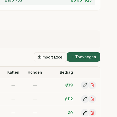
₡
190 753
₡
8 961 923
Toevoegen
Import Excel
Katten
Honden
Bedrag
—
—
₡
39
—
—
₡
112
—
—
₡
0