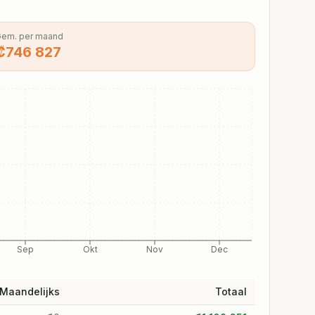
em. per maand
₡
746 827
Sep
Okt
Nov
Dec
Maandelijks
Totaal