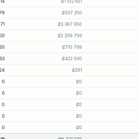
114
₡
1 102 651
79
₡
937 250
71
₡
3 387 950
00
₡
2 209 759
60
₡
710 799
63
₡
422 500
24
₡
261
0
₡
0
0
₡
0
0
₡
0
0
₡
0
0
₡
0