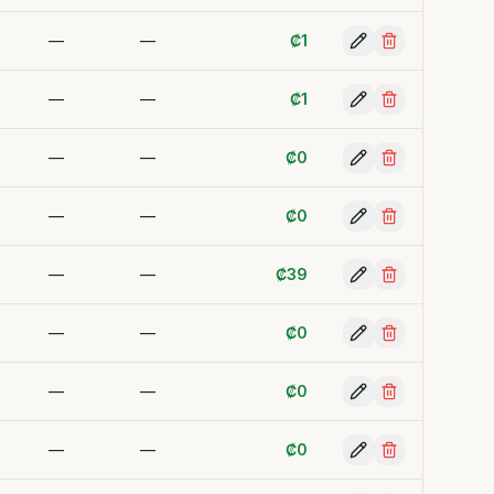
—
—
₡
1
—
—
₡
1
—
—
₡
0
—
—
₡
0
—
—
₡
39
—
—
₡
0
—
—
₡
0
—
—
₡
0