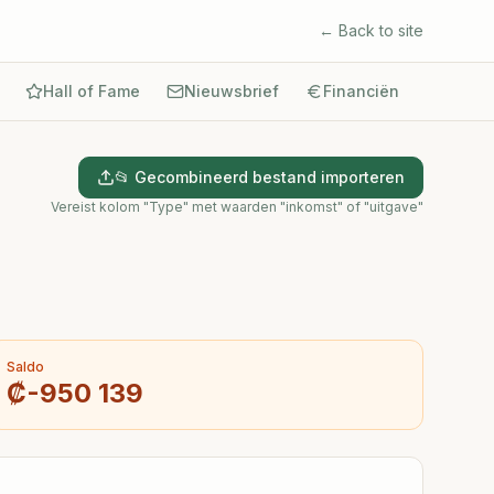
← Back to site
Hall of Fame
Nieuwsbrief
Financiën
Reddin
📂 Gecombineerd bestand importeren
Vereist kolom "Type" met waarden "inkomst" of "uitgave"
Saldo
₡
-950 139