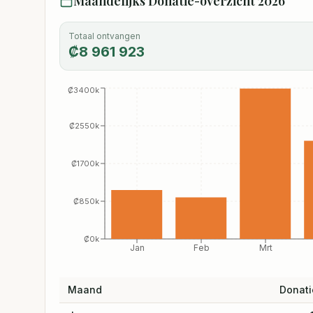
Maandelijks Donatie-overzicht
2026
Totaal ontvangen
₡
8 961 923
₡3400k
₡2550k
₡1700k
₡850k
₡0k
Jan
Feb
Mrt
Maand
Donati