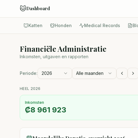
🐱
Dashboard
Katten
Honden
Medical Records
Bl
Financiële Administratie
Inkomsten, uitgaven en rapporten
Periode:
2026
Alle maanden
HEEL 2026
Inkomsten
₡
8 961 923